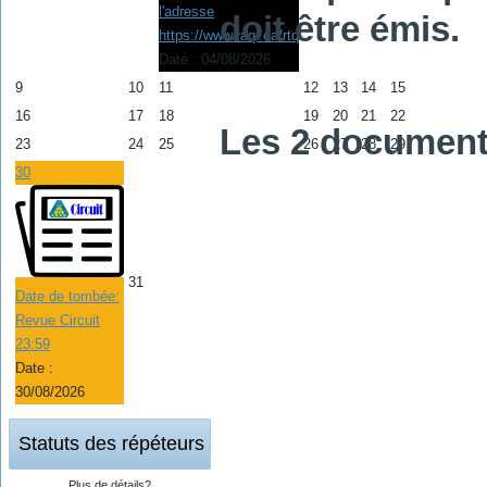
l'adresse
doit être émis.
https://www.raqi.ca/rtq
Date :
04/08/2026
9
10
11
12
13
14
15
16
17
18
19
20
21
22
Les 2 document
23
24
25
26
27
28
29
30
31
Date de tombée:
Revue Circuit
23:59
Date :
30/08/2026
Statuts des répéteurs
Plus de détails?