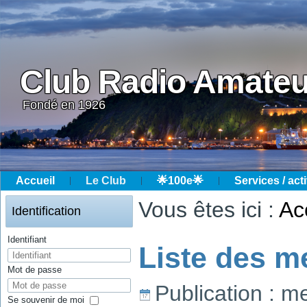
Club Radio Amateu
Fondé en 1926
Accueil
Le Club
🌟100e🌟
Services / acti
Année
Mois
Année
Mois
Vous êtes ici :
Ac
précédente
précédent
suivante
suivant
Identification
Identifiant
Liste des 
Mot de passe
Publication : me
Se souvenir de moi