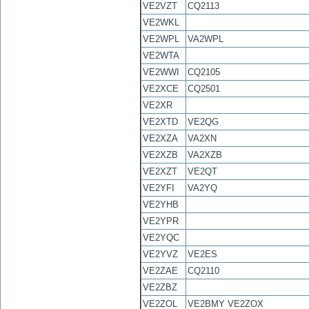
VE2VZT
CQ2113
VE2WKL
VE2WPL
VA2WPL
VE2WTA
VE2WWI
CQ2105
VE2XCE
CQ2501
VE2XR
VE2XTD
VE2QG
VE2XZA
VA2XN
VE2XZB
VA2XZB
VE2XZT
VE2QT
VE2YFI
VA2YQ
VE2YHB
VE2YPR
VE2YQC
VE2YVZ
VE2ES
VE2ZAE
CQ2110
VE2ZBZ
VE2ZOL
VE2BMY VE2ZOX