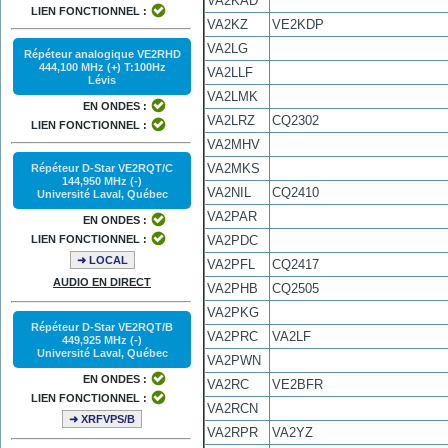
VA2KAD
LIEN FONCTIONNEL :
VA2KZ
VE2KDP
VA2LG
Répéteur analogique VE2RHD
444,100 MHz (+) T:100Hz
VA2LLF
Lévis
VA2LMK
EN ONDES :
VA2LRZ
CQ2302
LIEN FONCTIONNEL :
VA2MHV
VA2MKS
Répéteur D-Star VE2RQT/C
144,950 MHz (-)
VA2NIL
CQ2410
Université Laval, Québec
VA2PAR
EN ONDES :
VA2PDC
LIEN FONCTIONNEL :
➜ LOCAL
VA2PFL
CQ2417
AUDIO EN DIRECT
VA2PHB
CQ2505
VA2PKG
Répéteur D-Star VE2RQT/B
VA2PRC
VA2LF
449,925 MHz (-)
Université Laval, Québec
VA2PWN
EN ONDES :
VA2RC
VE2BFR
LIEN FONCTIONNEL :
VA2RCN
➜ XRFVPS/B
VA2RPR
VA2YZ