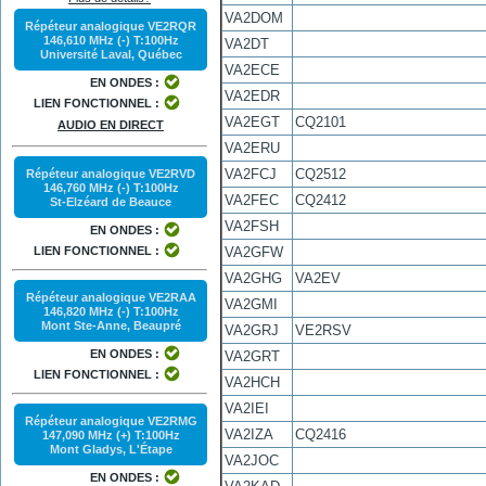
VA2DOM
Répéteur analogique VE2RQR
146,610 MHz (-) T:100Hz
VA2DT
Université Laval, Québec
VA2ECE
EN ONDES :
VA2EDR
LIEN FONCTIONNEL :
VA2EGT
CQ2101
AUDIO EN DIRECT
VA2ERU
VA2FCJ
CQ2512
Répéteur analogique VE2RVD
146,760 MHz (-) T:100Hz
VA2FEC
CQ2412
St-Elzéard de Beauce
VA2FSH
EN ONDES :
VA2GFW
LIEN FONCTIONNEL :
VA2GHG
VA2EV
Répéteur analogique VE2RAA
VA2GMI
146,820 MHz (-) T:100Hz
Mont Ste-Anne, Beaupré
VA2GRJ
VE2RSV
EN ONDES :
VA2GRT
LIEN FONCTIONNEL :
VA2HCH
VA2IEI
Répéteur analogique VE2RMG
VA2IZA
CQ2416
147,090 MHz (+) T:100Hz
Mont Gladys, L'Étape
VA2JOC
EN ONDES :