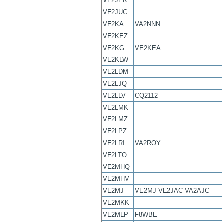
VE2JPK
VE2JUC
VE2KA
VA2NNN
VE2KEZ
VE2KG
VE2KEA
VE2KLW
VE2LDM
VE2LJQ
VE2LLV
CQ2112
VE2LMK
VE2LMZ
VE2LPZ
VE2LRI
VA2ROY
VE2LTO
VE2MHQ
VE2MHV
VE2MJ
VE2MJ VE2JAC VA2AJC
VE2MKK
VE2MLP
F8WBE