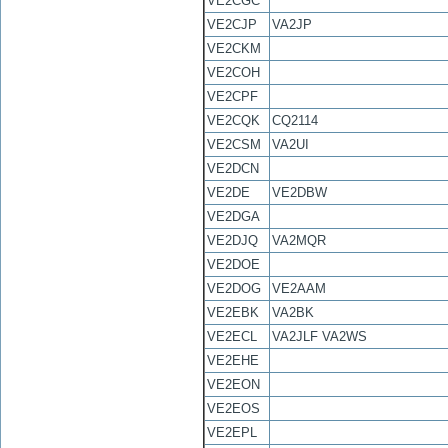
VE2CGC
VE2CJP
VA2JP
VE2CKM
VE2COH
VE2CPF
VE2CQK
CQ2114
VE2CSM
VA2UI
VE2DCN
VE2DE
VE2DBW
VE2DGA
VE2DJQ
VA2MQR
VE2DOE
VE2DOG
VE2AAM
VE2EBK
VA2BK
VE2ECL
VA2JLF VA2WS
VE2EHE
VE2EON
VE2EOS
VE2EPL