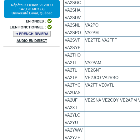
VA2SGC
Répéteur Fusion VE2RFU
147,120 MHz (+)
VA2SHA
Université Laval, Québec
VA2SLW
EN ONDES :
VA2SNL
VA2PQ
LIEN FONCTIONNEL :
VA2SPO
VA2PM
➜ FRENCH-RIVIERA
VA2SVP
VE2TTE VA2FFF
AUDIO EN DIRECT
VA2SYP
VA2THO
VA2TI
VA2PAM
VA2TL
VE2GNT
VA2TP
VE2JCO VA2RBO
VA2TYC
VA2TT VE0VTL
VA2UAS
VA2UF
VE2SNA VE2CQY VE2APM 
VA2XT
VA2YLC
VA2YU
VA2YWW
VA2YZF