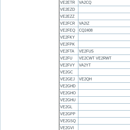
VE2ETR
VA2CQ
VE2EZD
VE2EZZ
VE2FCR
VA2IZ
VE2FEQ
CQ2408
VE2FKY
VE2FPK
VE2FTA
VE2FUS
VE2FU
VE2CWT VE2RWT
VE2FVY
VA2YT
VE2GC
VE2GEJ
VE2QH
VE2GHD
VE2GHO
VE2GHU
VE2GL
VE2GPP
VE2GSQ
VE2GVI