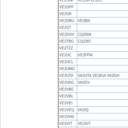
VE2SNF
VE2JA VE2IEI
VE2SPF
VE2SR
VE2SRU
VE2BN
VE2ST
VE2SXH
CQ2504
VE2TBG
CQ2307
VE2TZZ
VE2UC
VE2FFM
VE2UCL
VE2UMG
VE2UTA
VA2UTA VE2KIA VA2GH
VE2VAG
VA2GV
VE2VBC
VE2VBL
VE2VEI
VE2VEQ
VA2IQ
VE2VHS
VE2VIT
VE2SIT