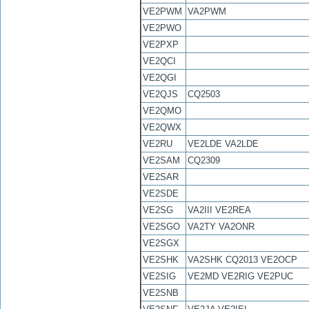
VE2PWM
VA2PWM
VE2PWO
VE2PXP
VE2QCI
VE2QGI
VE2QJS
CQ2503
VE2QMO
VE2QWX
VE2RU
VE2LDE VA2LDE
VE2SAM
CQ2309
VE2SAR
VE2SDE
VE2SG
VA2III VE2REA
VE2SGO
VA2TY VA2ONR
VE2SGX
VE2SHK
VA2SHK CQ2013 VE2OCP
VE2SIG
VE2MD VE2RIG VE2PUC
VE2SNB