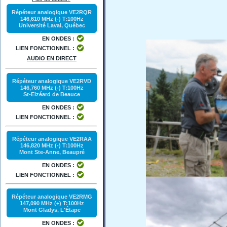
Répéteur analogique VE2RQR
146,610 MHz (-) T:100Hz
Université Laval, Québec
EN ONDES :
LIEN FONCTIONNEL :
AUDIO EN DIRECT
Répéteur analogique VE2RVD
146,760 MHz (-) T:100Hz
St-Elzéard de Beauce
EN ONDES :
LIEN FONCTIONNEL :
Répéteur analogique VE2RAA
146,820 MHz (-) T:100Hz
Mont Ste-Anne, Beaupré
EN ONDES :
LIEN FONCTIONNEL :
Répéteur analogique VE2RMG
147,090 MHz (+) T:100Hz
Mont Gladys, L'Étape
EN ONDES :