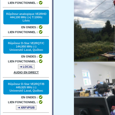
LIEN FONCTIONNEL :
Répéteur analogique VE2RHD
444,100 MHz (+) T:100Hz
Lévis
EN ONDES :
LIEN FONCTIONNEL :
Répéteur D-Star VE2RQT/C
144,950 MHz (-)
Université Laval, Québec
EN ONDES :
LIEN FONCTIONNEL :
➜ LOCAL
AUDIO EN DIRECT
Répéteur D-Star VE2RQT/B
449,925 MHz (-)
Université Laval, Québec
EN ONDES :
LIEN FONCTIONNEL :
➜ XRFVPS/B