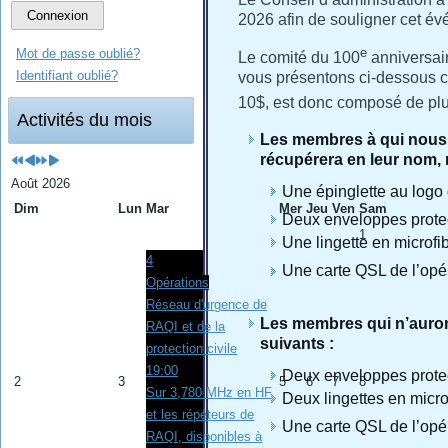
Connexion
2026 afin de souligner cet é
e
Mot de passe oublié?
Le comité du 100
anniversair
Identifiant oublié?
vous présentons ci-dessous c
10$, est donc composé de plus
Activités du mois
Les membres à qui nous 
récupérera en leur nom,
Août 2026
Une épinglette au logo
Dim
Lun
Mar
Mer
Jeu
Ven
Sam
Deux enveloppes prote
1
Une lingette en microfi
4
Une carte QSL de l’opé
Opérations
Réseau d'urgence de
Les membres qui n’auront
RAQI et de la
suivants :
protection civile
19:00
Deux enveloppes prote
2
3
5
6
7
8
Sur 3,780 MHz en HF
Deux lingettes en micro
et les répéteurs de
Une carte QSL de l’opé
RAQI, disponibles à