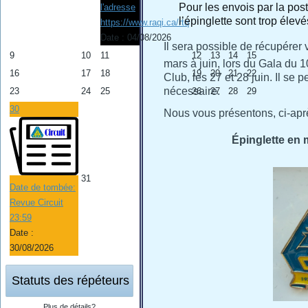
Pour les envois par la post
l'adresse
l’épinglette sont trop élev
https://www.raqi.ca/rtq
Date :
04/08/2026
Il sera possible de récupérer
9
10
11
12
13
14
15
mars à juin, lors du Gala du 
16
17
18
19
20
21
22
Club, les 27 et 28 juin. Il se 
nécessaire.
23
24
25
26
27
28
29
30
Nous vous présentons, ci-aprè
Épinglette en m
31
Date de tombée:
Revue Circuit
23:59
Date :
30/08/2026
Statuts des répéteurs
Plus de détails?