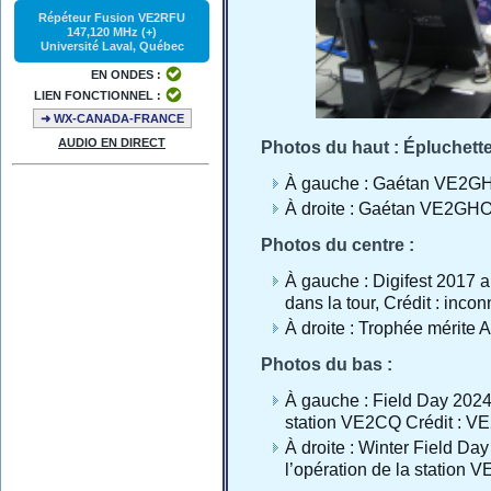
Répéteur Fusion VE2RFU
147,120 MHz (+)
Université Laval, Québec
EN ONDES :
LIEN FONCTIONNEL :
➜ WX-CANADA-FRANCE
AUDIO EN DIRECT
Photos du haut : Épluchett
À gauche : Gaétan VE2GHO 
À droite : Gaétan VE2GHO
Photos du centre :
À gauche : Digifest 2017
dans la tour, Crédit : inco
À droite : Trophée mérite 
Photos du bas :
À gauche : Field Day 202
station VE2CQ Crédit : 
À droite : Winter Field D
l’opération de la statio