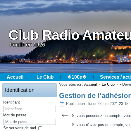
Club Radio Amateu
Fondé en 1926
Accueil
Le Club
🌟100e🌟
Services / acti
Année
Mois
Année
Mois
Vous êtes ici :
Accueil
Le Club
▪ Dev
précédente
précédent
suivante
suivant
Identification
Gestion de l'adhésio
Identifiant
Publication : lundi 28 juin 2021 23:15
←
Mot de passe
Si vous possédez un compte, veuille
Si vous n'avez pas de compte, v
Se souvenir de moi