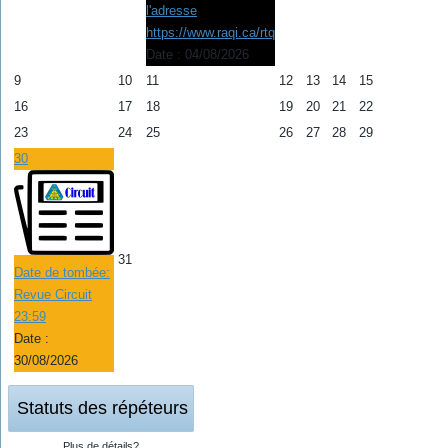
l'adresse
https://www.raqi.ca/rtq
Date :
04/08/2026
9
10
11
12
13
14
15
16
17
18
19
20
21
22
23
24
25
26
27
28
29
30
31
Date de tombée:
Revue Circuit
23:59
Date :
30/08/2026
Statuts des répéteurs
Plus de détails?