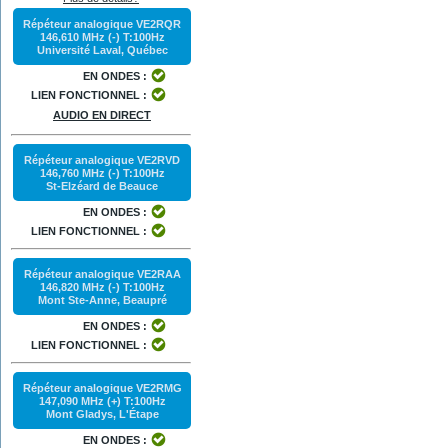
Répéteur analogique VE2RQR
146,610 MHz (-) T:100Hz
Université Laval, Québec
EN ONDES :
LIEN FONCTIONNEL :
AUDIO EN DIRECT
Répéteur analogique VE2RVD
146,760 MHz (-) T:100Hz
St-Elzéard de Beauce
EN ONDES :
LIEN FONCTIONNEL :
Répéteur analogique VE2RAA
146,820 MHz (-) T:100Hz
Mont Ste-Anne, Beaupré
EN ONDES :
LIEN FONCTIONNEL :
Répéteur analogique VE2RMG
147,090 MHz (+) T:100Hz
Mont Gladys, L'Étape
EN ONDES :