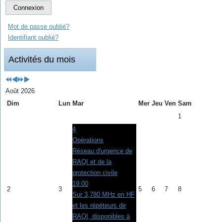
Connexion
Mot de passe oublié?
Identifiant oublié?
Activités du mois
Août 2026
Dim
Lun
Mar
Mer
Jeu
Ven
Sam
1
4
Opérations
Réseau d'urgence de
RAQI et de la
protection civile
19:00
2
3
5
6
7
8
Sur 3,780 MHz en HF
et les répéteurs de
RAQI, disponibles à