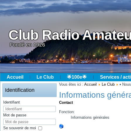
Club Radio Amateu
Fondé en 1926
Accueil
Le Club
🌟100e🌟
Services / acti
Année
Mois
Année
Mois
Vous êtes ici :
Accueil
Le Club
▪ Nous
précédente
précédent
suivante
suivant
Identification
Informations génér
Identifiant
Contact
Fonction:
Mot de passe
Informations générales
Se souvenir de moi