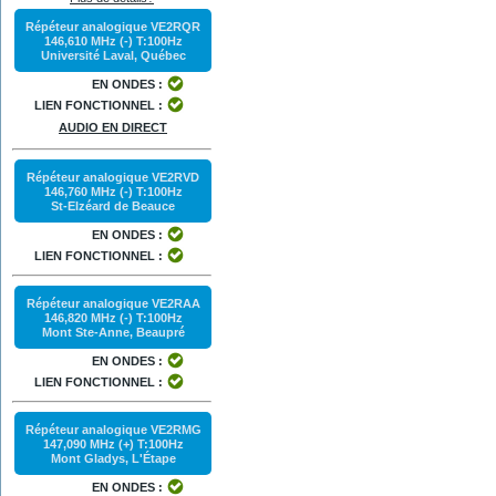
Répéteur analogique VE2RQR
146,610 MHz (-) T:100Hz
Université Laval, Québec
EN ONDES :
LIEN FONCTIONNEL :
AUDIO EN DIRECT
Répéteur analogique VE2RVD
146,760 MHz (-) T:100Hz
St-Elzéard de Beauce
EN ONDES :
LIEN FONCTIONNEL :
Répéteur analogique VE2RAA
146,820 MHz (-) T:100Hz
Mont Ste-Anne, Beaupré
EN ONDES :
LIEN FONCTIONNEL :
Répéteur analogique VE2RMG
147,090 MHz (+) T:100Hz
Mont Gladys, L'Étape
EN ONDES :