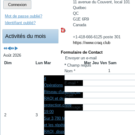
11 avenue du Couvent, local 101
Connexion
Québec
QC
Mot de passe oublié?
G1E 6R9
Identifiant oublié?
Canada
Activités du mois
+1-418-666-6125 poste 301
https://www.craq.club
Formulaire de Contact
Août 2026
Envoyer un e-mail
Dim
Lun
Mar
Mer
Jeu
Ven
Sam
*
Champ requis
1
Nom
*
4
E-mail
*
Opérations
Réseau d'urgence de
Sujet
*
RAQI et de la
protection civile
Message
*
19:00
2
3
5
6
7
8
Sur 3,780 MHz en HF
et les répéteurs de
RAQI, disponibles à