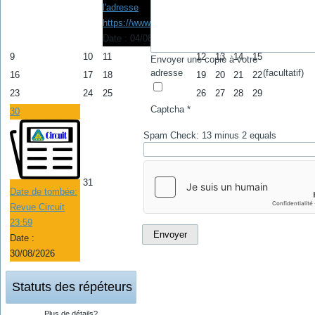
l'adresse
https://www.raqi.ca/rtq
Date :
04/08/2026
9
10
11
12
13
14
15
Envoyer une copie à votre
adresse
(facultatif)
16
17
18
19
20
21
22
23
24
25
26
27
28
29
Captcha
*
30
Spam Check: 13 minus 2 equals
31
Date de tombée:
Revue Circuit
23:59
Envoyer
Date :
30/08/2026
Statuts des répéteurs
Plus de détails?