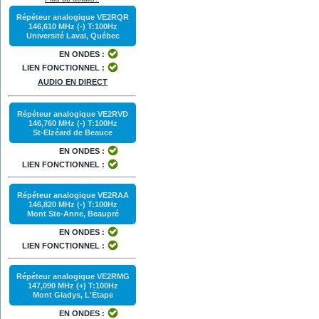
Répéteur analogique VE2RQR
146,610 MHz (-) T:100Hz
Université Laval, Québec
EN ONDES :
LIEN FONCTIONNEL :
AUDIO EN DIRECT
Répéteur analogique VE2RVD
146,760 MHz (-) T:100Hz
St-Elzéard de Beauce
EN ONDES :
LIEN FONCTIONNEL :
Répéteur analogique VE2RAA
146,820 MHz (-) T:100Hz
Mont Ste-Anne, Beaupré
EN ONDES :
LIEN FONCTIONNEL :
Répéteur analogique VE2RMG
147,090 MHz (+) T:100Hz
Mont Gladys, L'Étape
EN ONDES :