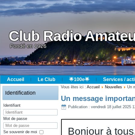
Club Radio Amateu
Fondé en 1926
Accueil
Le Club
🌟100e🌟
Services / acti
Année
Mois
Année
Mois
Vous êtes ici :
Accueil
Nouvelles
Un 
précédente
précédent
suivante
suivant
Identification
Un message importa
Identifiant
Publication : vendredi 18 juillet 2025 
Mot de passe
Bonjour à tous
Se souvenir de moi