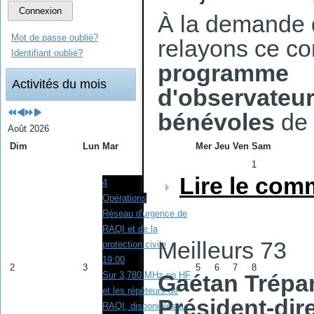
Connexion
À la demande 
Mot de passe oublié?
relayons ce c
Identifiant oublié?
programme
Activités du mois
d'observateu
bénévoles
de
Août 2026
Dim
Lun
Mar
Mer
Jeu
Ven
Sam
1
Lire le co
4
Opérations
Réseau d'urgence de
RAQI et de la
Meilleurs 73
protection civile
19:00
2
3
5
6
7
8
Gaétan Trépa
Sur 3,780 MHz en HF
et les répéteurs de
Président-dir
RAQI, disponibles à