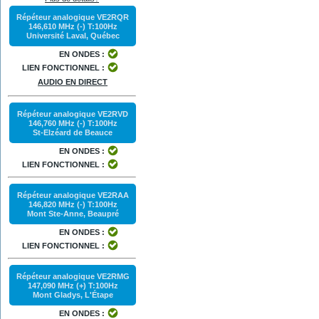
Répéteur analogique VE2RQR
146,610 MHz (-) T:100Hz
Université Laval, Québec
EN ONDES :
LIEN FONCTIONNEL :
AUDIO EN DIRECT
Répéteur analogique VE2RVD
146,760 MHz (-) T:100Hz
St-Elzéard de Beauce
EN ONDES :
LIEN FONCTIONNEL :
Répéteur analogique VE2RAA
146,820 MHz (-) T:100Hz
Mont Ste-Anne, Beaupré
EN ONDES :
LIEN FONCTIONNEL :
Répéteur analogique VE2RMG
147,090 MHz (+) T:100Hz
Mont Gladys, L'Étape
EN ONDES :