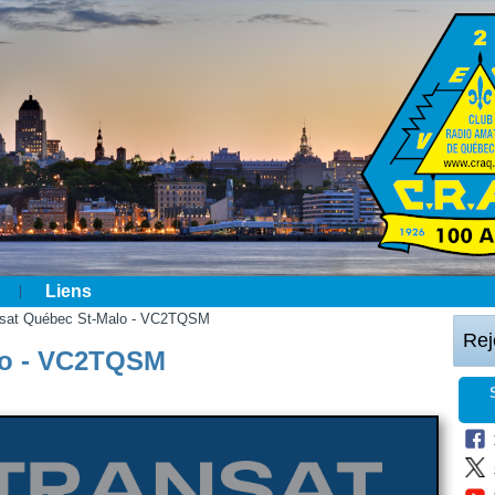
Liens
ransat Québec St-Malo - VC2TQSM
Rej
alo - VC2TQSM