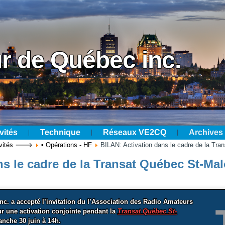
r de Québec inc.
vités
Technique
Réseaux VE2CQ
Archives
tivités 🡒
▪ Opérations - HF
BILAN: Activation dans le cadre de la T
ns le cadre de la Transat Québec St-M
c. a accepté l’invitation du l’Association des Radio Amateurs
 une activation conjointe pendant la
Transat Québec St-
anche 30 juin à 14h.