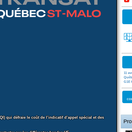
11 av
Québ
G1E 
co
qui défraie le coût de l’indicatif d’appel spécial et des
Pro