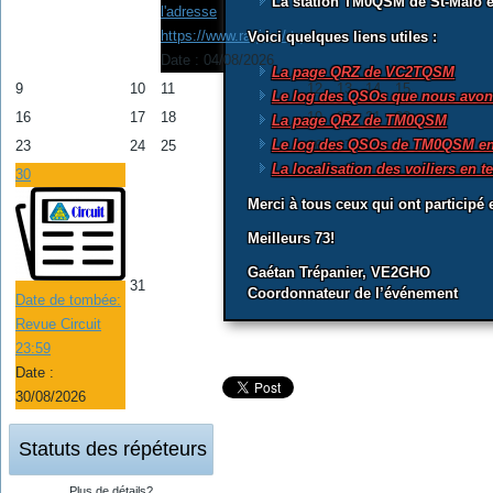
La station TM0QSM de St-Malo est
l'adresse
https://www.raqi.ca/rtq
Voici quelques liens utiles :
Date :
04/08/2026
La page QRZ de VC2TQSM
9
10
11
12
13
14
15
Le log des QSOs que nous avons
16
17
18
19
20
21
22
La page QRZ de TM0QSM
Le log des QSOs de TM0QSM en 
23
24
25
26
27
28
29
La localisation des voiliers en t
30
Merci à tous ceux qui ont participé 
Meilleurs 73!
Gaétan Trépanier, VE2GHO
31
Coordonnateur de l’événement
Date de tombée:
Revue Circuit
23:59
Date :
30/08/2026
Statuts des répéteurs
Plus de détails?