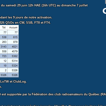
e du samedi 29 juin 12h HAE (16h UTC) au dimanche 7 juillet
ant les 9 jours de notre activation.
5326 QSOs en CW, SSB, FT8 et FT4.
r LoTW et ClubLog.
n.
est supportée par la Fédération des club radioamateurs du Québec (RAQI) 