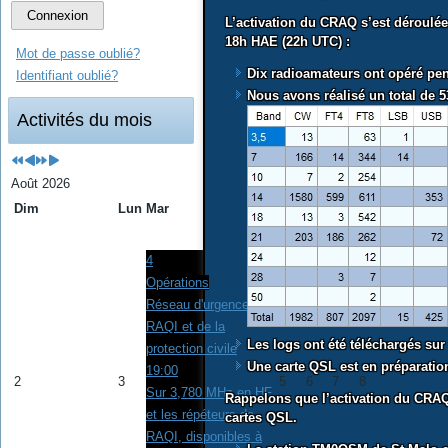
Connexion
L’activation du CRAQ s’est déroulé
18h HAE (22h UTC) :
Mot de passe oublié?
Dix radioamateurs ont opéré pend
Identifiant oublié?
Nous avons réalisé un
total de 
Activités du mois
Août 2026
Dim
Lun
Mar
Mer
Jeu
Ven
Sam
1
4
Opérations
Réseau d'urgence de
RAQI et de la
Les logs ont été téléchargés su
protection civile
Une carte QSL est en préparatio
19:00
2
3
5
6
7
8
Sur 3,780 MHz en HF
Rappelons que l’activation du CRAQ 
et les répéteurs de
cartes QSL.
RAQI, disponibles à