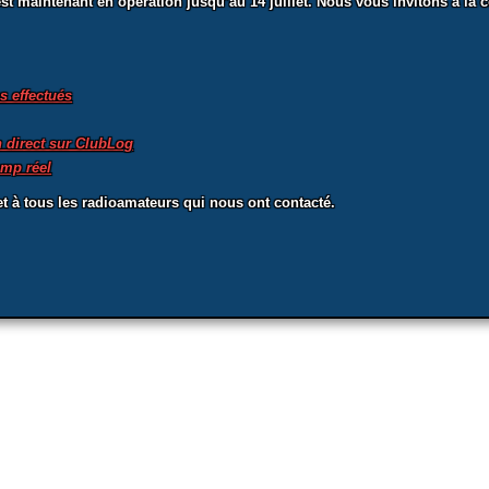
 maintenant en opération jusqu’au 14 juillet. Nous vous invitons à la co
 effectués
direct sur ClubLog
emp réel
et à tous les radioamateurs qui nous ont contacté.