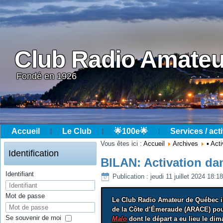
Club Radio Amateu
Fondé en 1926
Accueil
Le Club
🌟100e🌟
Services / acti
Année
Mois
Année
Mois
Vous êtes ici :
Accueil
Archives
▪ Ac
précédente
précédent
suivante
suivant
Identification
BILAN: Activation da
Identifiant
Publication : jeudi 11 juillet 2024 18:18
Mot de passe
Le Club Radio Amateur de Québec in
de la Côte d’Émeraude (ARACE) pour
Se souvenir de moi
Malo
dont le départ a eu lieu le dim