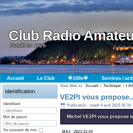
Club Radio Amateu
Fondé en 1926
Accueil
Le Club
🌟100e🌟
Services / acti
Année
Mois
Année
Mois
Vous êtes ici :
Accueil
Technique
▪ Ar
précédente
précédent
suivante
suivant
Identification
VE2PI vous propose..
Identifiant
Publication : mardi 4 avril 2023 05:33
Michel VE2PI vous propose le
Mot de passe
Se souvenir de moi
MAJ: 2023-12-24