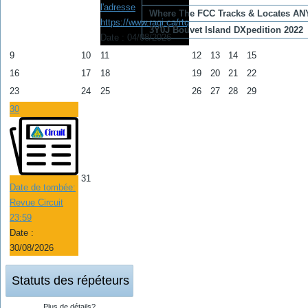
l'adresse
Where The FCC Tracks & Locates AN
https://www.raqi.ca/rtq
3Y0J Bouvet Island DXpedition 2022
Date :
04/08/2026
9
10
11
12
13
14
15
16
17
18
19
20
21
22
23
24
25
26
27
28
29
30
31
Date de tombée:
Revue Circuit
23:59
Date :
30/08/2026
Statuts des répéteurs
Plus de détails?