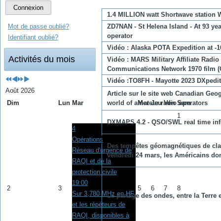
Connexion
1.4 MILLION watt Shortwave station 
ZD7NAN - St Helena Island - At 93 ye
Mot de passe oublié?
operator
Identifiant oublié?
Vidéo : Alaska POTA Expedition at -
Activités du mois
Vidéo : MARS Military Affiliate Radio
Communications Network 1970 film (
Vidéo :TO8FH - Mayotte 2023 DXpedi
Août 2026
Article sur le site web Canadian Geo
world of amateur radio operators
Dim
Lun
Mar
Mer
Jeu
Ven
Sam
1
DXMAPS 4.2 - QSO/SWL real time inf
4
Opérations
Des tempêtes géomagnétiques de clas
Réseau d'urgence de
vendredi 24 mars, les Américains don
RAQI et de la
protection civile
19:00
2
3
5
6
7
8
Sur 3,780 MHz en HF
Le partage des ondes, entre la Terre 
et les répéteurs de
RAQI, disponibles à