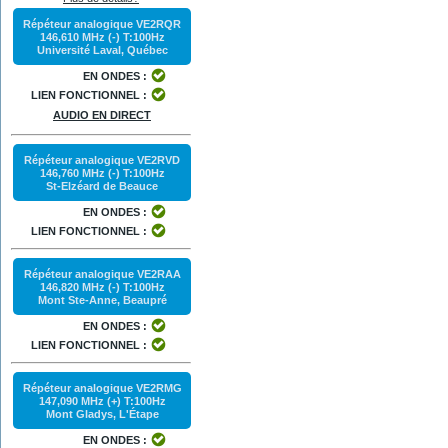
Répéteur analogique VE2RQR
146,610 MHz (-) T:100Hz
Université Laval, Québec
EN ONDES :
LIEN FONCTIONNEL :
AUDIO EN DIRECT
Répéteur analogique VE2RVD
146,760 MHz (-) T:100Hz
St-Elzéard de Beauce
EN ONDES :
LIEN FONCTIONNEL :
Répéteur analogique VE2RAA
146,820 MHz (-) T:100Hz
Mont Ste-Anne, Beaupré
EN ONDES :
LIEN FONCTIONNEL :
Répéteur analogique VE2RMG
147,090 MHz (+) T:100Hz
Mont Gladys, L'Étape
EN ONDES :