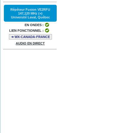
Répéteur Fusion VE2RFU
147,120 MHz (+)
Université Laval, Québec
EN ONDES :
LIEN FONCTIONNEL :
➜ WX-CANADA-FRANCE
AUDIO EN DIRECT